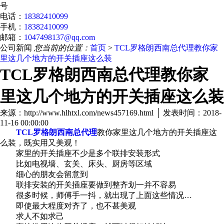
号
电话：
18382410099
手机：
18382410099
邮箱：
1047498137@qq.com
公司新闻
您当前的位置：
首页
>
TCL罗格朗西南总代理教你家
里这几个地方的开关插座这么装
TCL罗格朗西南总代理教你家
里这几个地方的开关插座这么装
来源：http://www.hlhtxl.com/news457169.html │ 发表时间：2018-
11-16 00:00:00
TCL罗格朗西南总代理
教你家里这几个地方的开关插座这
么装，既实用又美观！
家里的开关插座不少是多个联排安装形式
比如电视墙、玄关、床头、厨房等区域
细心的朋友会留意到
联排安装的开关插座要做到整齐划一并不容易
很多时候，师傅手一抖，就出现了上面这些情况…
即使最大程度对齐了，也不甚美观
求人不如求己