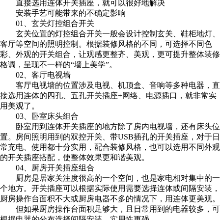
直接选用连体开关插座，就可以很好地解决
安装手艺可能带来的不确定影响
01、
玄关灯控组合开关
玄关位置的灯控组合开关一般会设计控制玄关、鞋柜地灯、
客厅等空间的照明控制。根据装修风格的不同，可选择不同色
彩、外观的开关组合，让观感更整齐、美观，更可提升整体装修
格调，呈现不一样的“墙上美学”。
02、
客厅电视墙
客厅电视墙的位置涉及电视、机顶盒、音响等多种电器，直
接选用连体的四孔、五孔开关插座+网络、电源插口，就非常实
用美观了。
03、
卧室床头组合
卧室用到连体开关插座的地方除了房内电视墙，还有床头位
置。房间照明用到的双控开关、带USB插孔的开关插座，对于日
常充电、使用都十分实用，配合装修风格，也可以选用不同外观
的开关插座搭配，使整体效果更和谐美观。
04、
厨房开关插座组合
厨房是居家关注度很高的一个空间，也是家电相对集中的一
个地方。开关插座可以根据实际使用需要选择连体或间隔安装，
厨房操作台面积不大或厨房电器不多的情况下，用连体更美观。
但如果厨房操作台面积足够大，且日常用到的电器较多，可
根据电器的分布选择间隔安装，实用性更强。