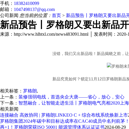
手机：
18382410099
邮箱：
1047498137@qq.com
公司新闻
您当前的位置：
首页
>
新品预告丨罗格朗又要出新品
新品预告丨罗格朗又要出新品开
来源：http://www.hlhtxl.com/news483091.html │ 发表时间：2020-
没错，我们又出新品啦！新品揭晓之前，让
新品究竟如何？锁定11月12日罗格朗新品
相关标签：
罗格朗
,
上一条：
装修强弱电线，首选央企大唐——省心，放心，安心
下一条：
智慧融合，让智能走进生活丨罗格朗电气亮相2020上
相关新闻
连接融合 高效协同 | 罗格朗LINKEO C + 综合布线系统焕新上市
罗格朗集团2024年碳中和目标达成率在CAC40成员中名列前茅
再+1！罗格朗荣获ISO 50001 能源管理体系认证证书
2024-08-29