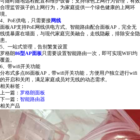
可随时随地远程配置和维护设备；支持绿色上网行为管理，有效
合理监管孩子的上网行为，为家庭提供一个绿色健康的上网环
境。
4、PoE供电，只需要接
网线
面板AP支持PoE网线供电方式。智能路由配合面板AP，完全无
线缆暴露在墙面，与现代家庭完美融合，走线隐蔽，排除安全隐
患。
5、一站式管理，告别繁复设置
罗格朗
86型AP面板
只需要设置智能路由一次，即可实现WIFI均
覆盖。
6、带wifi开关功能
分布式多点86面板AP，带wifi开关功能，方便用户独立进行wifi
的开启和关闭，满足家庭成员对无线的动态需求。
相关标签：
上一篇：
罗格朗面板
下一篇：
智能路由器
相关产品