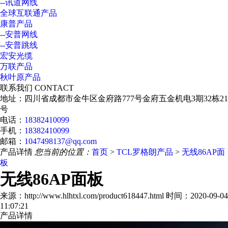
--讯道网线
全球互联通产品
康普产品
--安普网线
--安普跳线
宏安光缆
万联产品
秋叶原产品
联系我们
CONTACT
地址：四川省成都市金牛区金府路777号金府五金机电3期32栋21
号
电话：
18382410099
手机：
18382410099
邮箱：
1047498137@qq.com
产品详情
您当前的位置：
首页
>
TCL罗格朗产品
>
无线86AP面
板
无线86AP面板
来源：http://www.hlhtxl.com/product618447.html 时间：2020-09-04
11:07:21
产品详情